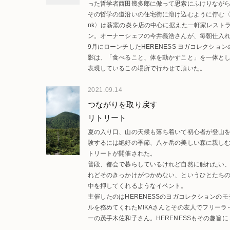
った哲学者西田幾多郎に倣って思索にふけりなが
策するのが本来の在り方だろうが、最近はランニ
その哲学の道沿いの住宅街に溶け込むように佇む〈
をする人の姿もちらほらと目にする。そうしたラ
nk〉は薪窯の炎を店の中心に据えた一軒家レスト
ーも、ここでは心なしか哲学者めいて見えるから
ン。オーナーシェフの今井義浩さんが、毎朝仕入
議だ。
大原の野菜をはじめとした自然の滋味を存分に味
9月にローンチしたHERENESS ヨガコレクション
ことができる。そしてその二階では、パートナー
影は、「食べること、体を動かすこと」を一体と
ナさんがヨガスタジオ〈studio monk〉を主宰して
表現しているこの場所で行わせて頂いた。
る。
2021.09.14
つながりを取り戻す
リトリート
夏の入り口、山の天候も落ち着いて初心者が登山
験するには絶好の季節、八ヶ岳の美しい森に親し
トリートが開催された。
普段、都会で暮らしているけれど自然に触れたい
れどそのきっかけがつかめない、というひとたち
中を押してくれるようなイベント。
主催したのはHERENESSのヨガコレクションのモ
ルを務めてくれたMIKAさんとその友人でフリーラ
ーの茂手木佐和子さん。HERENESSもその趣旨に
同し協賛させていただいたこのリトリートについ